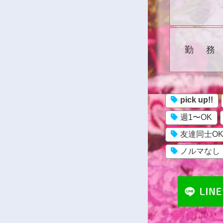
勤務
pick up!!
週1〜OK
友達同士O
ノルマなし