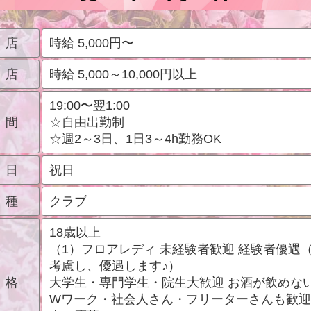
入店
時給 5,000円〜
店
時給 5,000～10,000円以上
19:00〜翌1:00
間
☆自由出勤制
☆週2～3日、1日3～4h勤務OK
日
祝日
種
クラブ
18歳以上
（1）フロアレディ 未経験者歓迎 経験者優遇
考慮し、優遇します♪）
資格
大学生・専門学生・院生大歓迎 お酒が飲めな
Wワーク・社会人さん・フリーターさんも歓