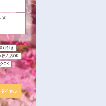
3F
送迎付き
体験入店OK
クOK