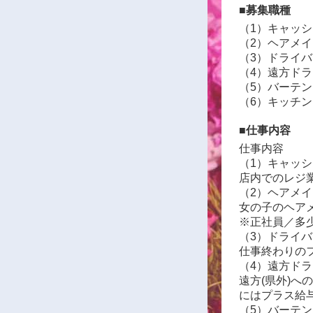
■募集職種
（1）キャッ
（2）ヘアメイ
（3）ドライバ
（4）遠方ド
（5）バーテ
（6）キッチン
■仕事内容
仕事内容
（1）キャッ
店内でのレジ
（2）ヘアメイ
女の子のヘア
※正社員／多
（3）ドライバ
仕事終わりの
（4）遠方ド
遠方(県外)
にはプラス給
（5）バーテ