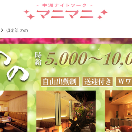
倶楽部 のの