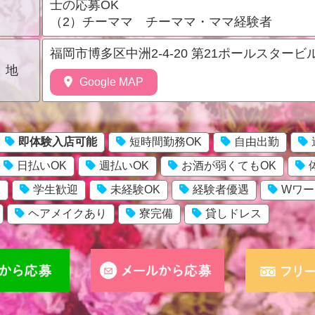
士の応募OK
（2）チーママ チーママ・ママ経験者
福岡市博多区中洲2-4-20 第21ポールスタービル
地
Google MAP
即体験入店可能
短時間勤務OK
自由出勤
日払いOK
週払いOK
お酒が弱くてもOK
K
学生歓迎
未経験OK
経験者優遇
Wワー
ヘアメイクあり
寮完備
貸しドレス