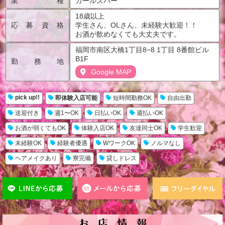
業種
ガールズバー
18歳以上
応募資格
学生さん、OLさん、未経験大歓迎！！
お酒が飲めなくても大丈夫です。
福岡市南区大橋1丁目8−8 1丁目 8番館ビル
B1F
勤務地
Google MAP
pick up!!
即体験入店可能
短時間勤務OK
自由出勤
送迎付き
週1〜OK
日払いOK
週払いOK
お酒が弱くてもOK
体験入店OK
友達同士OK
学生歓迎
未経験OK
経験者優遇
WワークOK
ノルマなし
ヘアメイクあり
寮完備
貸しドレス