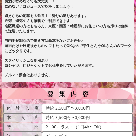
お酒が飲めなくても大丈夫！！
飲めない子はジュースで乾杯しましょう！
遠方からの応募も大歓迎！！帰りの送りあります。
近郊、遠郊の方も無料でご利用できます。
南区周辺の方はもちろん、東区・西区・糟屋郡にお住まいの方も帰りは無料
で送迎いたします。
自由出勤制なので働き方は基本あなたにお任せ♪
週末だけや終電後からのシフトだってOKなので学生さんやOLさんのWワーク
にピッタリです。
スタイリッシュな制服あり
白シャツ、紺ジャケットでお仕事をしていただきます。
ノルマ・罰金はありません。
体験入店
時給 2,500円〜3,000円
本入店
時給 2,500円〜3,000円
時間
21:00～ラスト（1日4h〜OK）