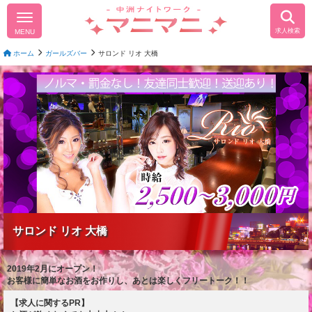
求人検索
MENU
ホーム
ガールズバー
サロンド リオ 大橋
サロンド リオ 大橋
2019年2月にオープン！
お客様に簡単なお酒をお作りし、あとは楽しくフリートーク！！
【求人に関するPR】