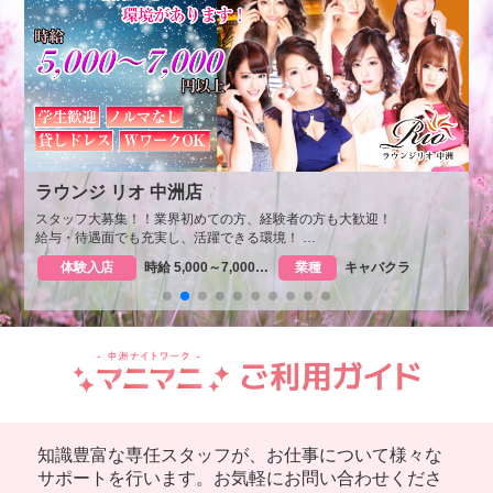
ラウンジ リオ 中洲店
スタッフ大募集！！業界初めての方、経験者の方も大歓迎！
一
給与・待遇面でも充実し、活躍できる環境！
送迎代無料！ヘアセット完備！
体験入店
時給 5,000～7,000円以上
業種
キャバクラ
知識豊富な専任スタッフが、お仕事について様々な
サポートを行います。お気軽にお問い合わせくださ