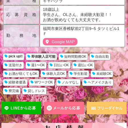
業種
キャバクラ
18歳以上
応募資格
学生さん、OLさん、未経験大歓迎！！
お酒が飲めなくても大丈夫です。
福岡市東区香椎駅前2丁目9−5 タツミビル1
Ｆ
勤務地
Google MAP
pick up!!
即体験入店可能
短時間勤務OK
自由出勤
送迎付き
週1〜OK
日払いOK
週払いOK
お酒が弱くてもOK
体験入店OK
学生歓迎
未経験OK
経験者優遇
WワークOK
ノルマなし
ヘアメイクあり
寮完備
貸しドレス