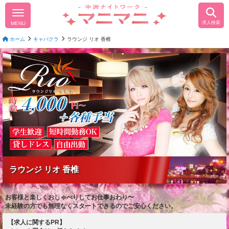
求人検索
MENU
ホーム
キャバクラ
ラウンジ リオ 香椎
ラウンジ リオ 香椎
お客様と楽しくおしゃべりしてお仕事おわり〜
未経験の方でも無理なくスタートできるのでご安心ください。
【求人に関するPR】