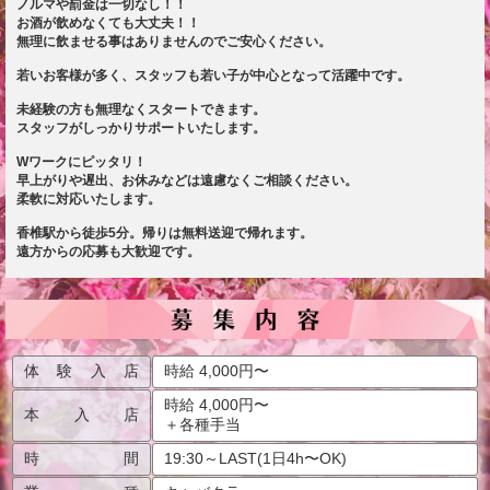
ノルマや罰金は一切なし！！
お酒が飲めなくても大丈夫！！
無理に飲ませる事はありませんのでご安心ください。
若いお客様が多く、スタッフも若い子が中心となって活躍中です。
未経験の方も無理なくスタートできます。
スタッフがしっかりサポートいたします。
Wワークにピッタリ！
早上がりや遅出、お休みなどは遠慮なくご相談ください。
柔軟に対応いたします。
香椎駅から徒歩5分。帰りは無料送迎で帰れます。
遠方からの応募も大歓迎です。
体験入店
時給 4,000円〜
時給 4,000円〜
本入店
＋各種手当
時間
19:30～LAST(1日4h〜OK)