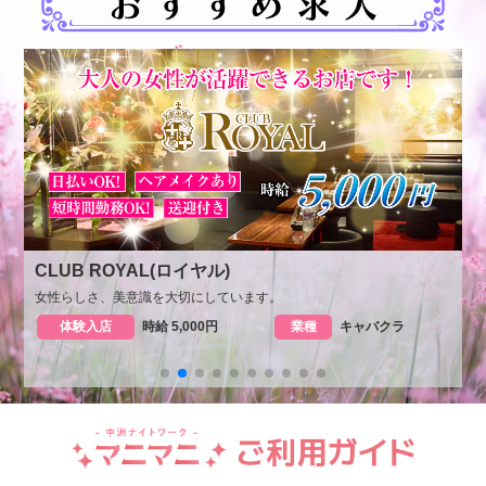
CLUB ROYAL(ロイヤル)
C
女性らしさ、美意識を大切にしています。
体験入店
時給 5,000円
業種
キャバクラ