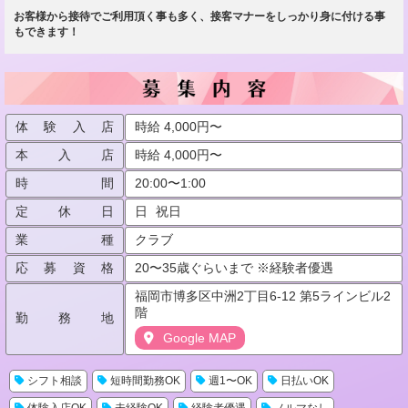
お客様から接待でご利用頂く事も多く、接客マナーをしっかり身に付ける事
もできます！
体験入店
時給 4,000円〜
本入店
時給 4,000円〜
時間
20:00〜1:00
定休日
日
祝日
業種
クラブ
応募資格
20〜35歳ぐらいまで ※経験者優遇
福岡市博多区中洲2丁目6-12 第5ラインビル2
階
勤務地
Google MAP
シフト相談
短時間勤務OK
週1〜OK
日払いOK
体験入店OK
未経験OK
経験者優遇
ノルマなし