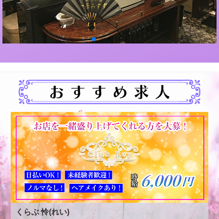
くらぶ 怜(れい)