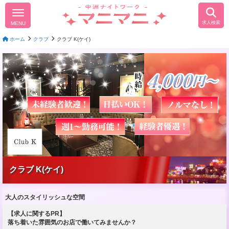
求人検索
MENU
ホーム
クラブ
クラブ K(ケイ)
クラブ K(ケイ)
大人のスタイリッシュな空間
【求人に関するPR】
落ち着いた雰囲気のお店で働いてみませんか？