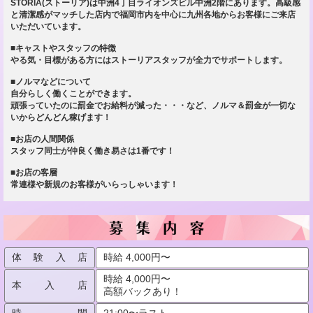
STORIA(ストーリア)は中洲4丁目ライオンズビル中洲2階にあります。高級感
と清潔感がマッチした店内で福岡市内を中心に九州各地からお客様にご来店
いただいています。
■キャストやスタッフの特徴
やる気・目標がある方にはストーリアスタッフが全力でサポートします。
■ノルマなどについて
自分らしく働くことができます。
頑張っていたのに罰金でお給料が減った・・・など、ノルマ＆罰金が一切な
いからどんどん稼げます！
■お店の人間関係
スタッフ同士が仲良く働き易さは1番です！
■お店の客層
常連様や新規のお客様がいらっしゃいます！
体験入店
時給 4,000円〜
時給 4,000円〜
本入店
高額バックあり！
時間
21:00〜ラスト