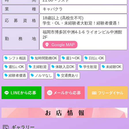
業種
キャバクラ
18歳以上 (高校生不可)
応募資格
学生・OL・未経験者大歓迎！経験者優遇！
福岡市博多区中洲4-1-6 ライオンビル中洲館
2F
勤務地
Google MAP
シフト相談
短時間勤務OK
週1〜OK
日払いOK
週払いOK
主婦歓迎
体験入店OK
学生歓迎
未経験OK
経験者優遇
ノルマなし
交通費あり
ギャラリー