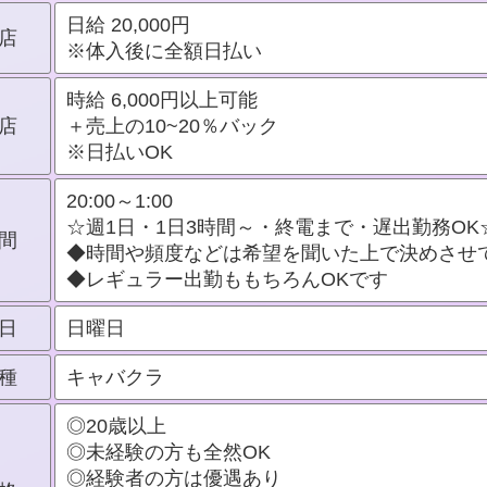
日給 20,000円
店
※体入後に全額日払い
時給 6,000円以上可能
店
＋売上の10~20％バック
※日払いOK
20:00～1:00
☆週1日・1日3時間～・終電まで・遅出勤務OK
間
◆時間や頻度などは希望を聞いた上で決めさせ
◆レギュラー出勤ももちろんOKです
日
日曜日
種
キャバクラ
◎20歳以上
◎未経験の方も全然OK
◎経験者の方は優遇あり