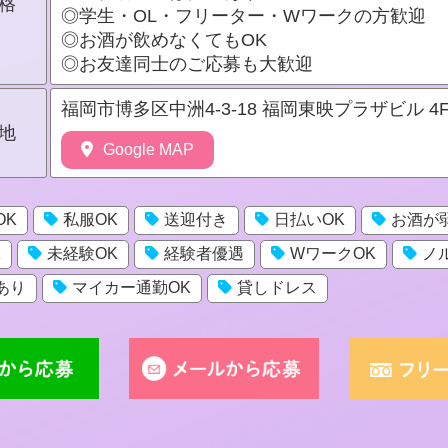
格
◎学生・OL・フリーター・Wワークの方歓迎
◎お酒が飲めなくてもOK
◎お友達同士のご応募も大歓迎
福岡市博多区中洲4-3-18 福岡東映プラザビル 4
地
Google MAP
OK
私服OK
送迎付き
日払いOK
お酒が
K
未経験OK
経験者優遇
WワークOK
ノ
あり
マイカー通勤OK
貸しドレス