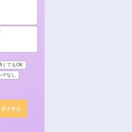
F
弱くてもOK
ルマなし