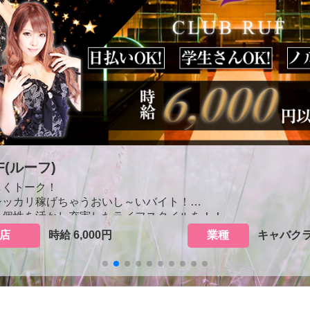
UF(ルーフ)
しくトーク！
シッカリ稼げちゃうおいし～いバイト！
と個性を活かし充実したライフスタイルを！！
店
時給 6,000円
業種
キャバク