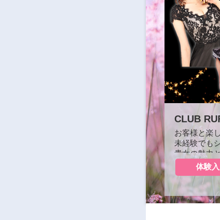
CLUB R
〜
お客様と楽
ご安心ください。
未経験でも
貴女の魅力
業種
キャバクラ
体験入