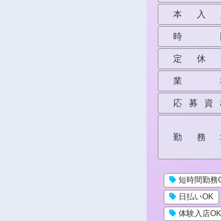
本入
時
定休
業
応募資
勤務
短時間勤務
日払いOK
体験入店O