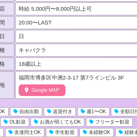
店
時給 5,000円〜8,000円以上可
間
20:00〜LAST
日
日
種
キャバクラ
格
18歳以上
福岡市博多区中洲2-3-17 第7ラインビル 3F
地
Google MAP
OK
自由出勤
送迎付き
週1〜OK
全額日
OL歓迎
お酒が弱くてもOK
フリーター歓迎
K
友達同士OK
学生歓迎
未経験OK
経験